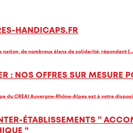
ES-HANDICAPS.FR
a nation, de nombreux élans de solidarité, répondant [
ER : NOS OFFRES SUR MESURE
uipe du CREAI Auvergne-Rhône-Alpes est à votre dispos
N INTER-ÉTABLISSEMENTS ” AC
IQUE “