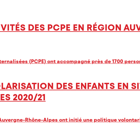
VITÉS DES PCPE EN RÉGION AU
xternalisées (PCPE) ont accompagné près de 1700 perso
COLARISATION DES ENFANTS EN 
S 2020/21
uvergne-Rhône-Alpes ont initié une politique volontari