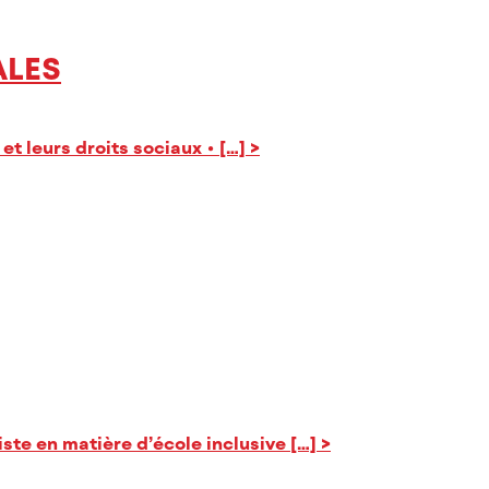
ALES
t leurs droits sociaux • […]
>
ste en matière d’école inclusive […]
>