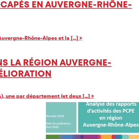
ICAPÉS EN AUVERGNE-RHÔNE-
 Auvergne-Rhône-Alpes et la […]
>
NS LA RÉGION AUVERGNE-
MÉLIORATION
), une par département (et deux […]
>