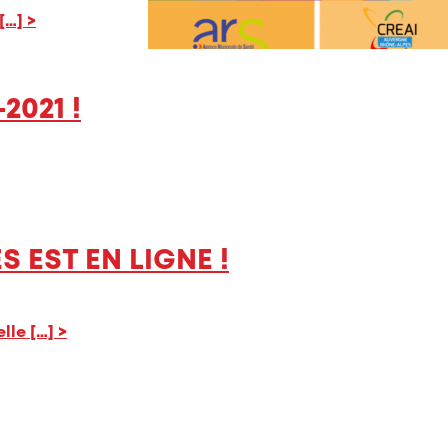
 […]
>
021 !
 EST EN LIGNE !
elle […]
>