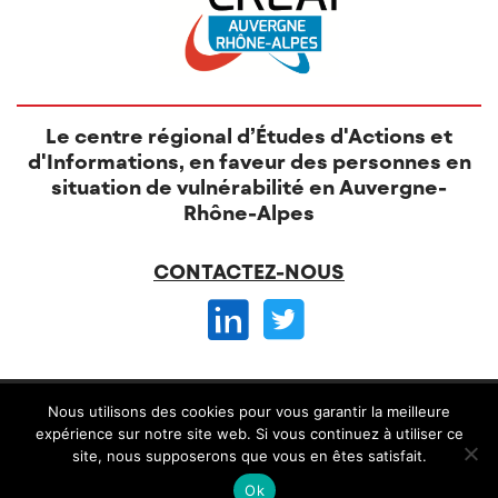
Le centre régional d’Études d'Actions et
d'Informations, en faveur des personnes en
situation de vulnérabilité en Auvergne-
Rhône-Alpes
CONTACTEZ-NOUS
© CREAI 2026 -
Nous utilisons des cookies pour vous garantir la meilleure
Mentions légales
CGV et règlement intérieur
expérience sur notre site web. Si vous continuez à utiliser ce
site, nous supposerons que vous en êtes satisfait.
Conception
Alteriade
Ok