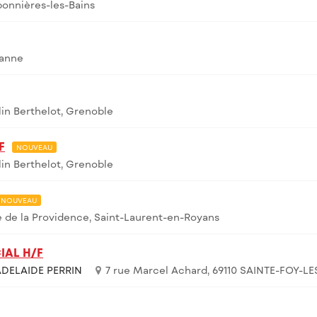
onnières-les-Bains
banne
in Berthelot, Grenoble
F
NOUVEAU
in Berthelot, Grenoble
NOUVEAU
e de la Providence, Saint-Laurent-en-Royans
IAL H/F
DELAIDE PERRIN
7 rue Marcel Achard, 69110 SAINTE-FOY-LE