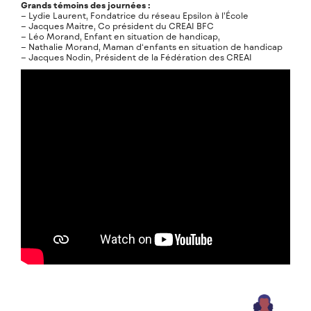
Grands témoins des journées :
– Lydie Laurent, Fondatrice du réseau Epsilon à l’École
– Jacques Maitre, Co président du CREAI BFC
– Léo Morand, Enfant en situation de handicap,
– Nathalie Morand, Maman d‘enfants en situation de handicap
– Jacques Nodin, Président de la Fédération des CREAI