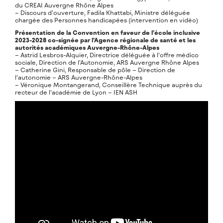
du CREAI Auvergne Rhône Alpes
– Discours d’ouverture, Fadila Khattabi, Ministre déléguée
chargée des Personnes handicapées (intervention en vidéo)
Présentation de la Convention en faveur de l’école inclusive
2023-2028 co-signée par l’Agence régionale de santé et les
autorités académiques Auvergne-Rhône-Alpes
– Astrid Lesbros-Alquier, Directrice déléguée à l’offre médico
sociale, Direction de l’Autonomie, ARS Auvergne Rhône Alpes
– Catherine Gini, Responsable de pôle – Direction de
l’autonomie – ARS Auvergne-Rhône-Alpes
– Véronique Montangerand, Conseillère Technique auprès du
recteur de l’académie de Lyon – IEN ASH