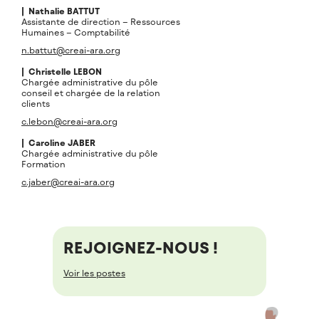
| Nathalie
BATTUT
Assistante de direction – Ressources
Humaines – Comptabilité
n.battut@creai-ara.org
| Christelle
LEBON
Chargée administrative du pôle
conseil et chargée de la relation
clients
c.lebon@creai-ara.org
| Caroline
JABER
Chargée administrative du pôle
Formation
c.jaber@creai-ara.org
REJOIGNEZ-NOUS !
Voir les postes