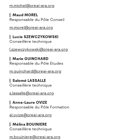
m.michel@creai-ara.org
| Maud
MOREL
Responsable du Pôle Conseil
m.morel@creai-ara.org
| Lucie
SZEWCZYKOWSKI
Conseillère technique
l.szewczykowski@creai-ara.org
| Marie
GUINCHARD
Responsable du Pôle Etudes
m.guinchard@creai-ara.org
| Salomé
LASSALLE
Conseillère technique
s.lassalle@creai-ara.org
| Anne-Laure
OVIZE
Responsable du Pôle Formation
al.ovize@creai-ara.org
| Mélina
BOUINIERE
Conseillère technique
m.bouiniere@creai-ara.org