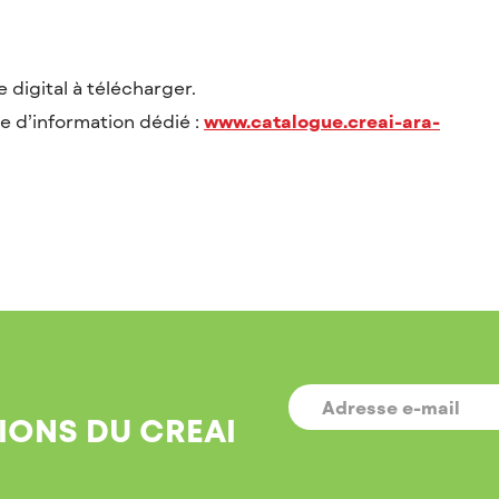
 digital à télécharger.
e d’information dédié :
www.catalogue.creai-ara-
E-
MAIL
*
IONS DU CREAI