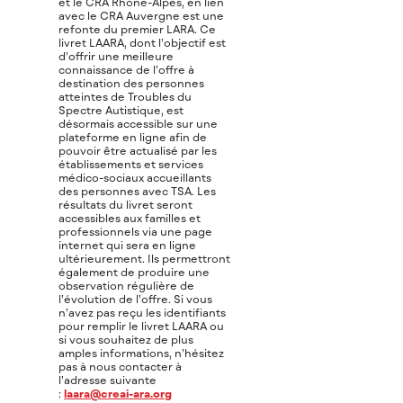
et le CRA Rhône-Alpes, en lien
avec le CRA Auvergne est une
refonte du premier LARA. Ce
livret LAARA, dont l’objectif est
d’offrir une meilleure
connaissance de l’offre à
destination des personnes
atteintes de Troubles du
Spectre Autistique, est
désormais accessible sur une
plateforme en ligne afin de
pouvoir être actualisé par les
établissements et services
médico-sociaux accueillants
des personnes avec TSA. Les
résultats du livret seront
accessibles aux familles et
professionnels via une page
internet qui sera en ligne
ultérieurement. Ils permettront
également de produire une
observation régulière de
l’évolution de l’offre. Si vous
n’avez pas reçu les identifiants
pour remplir le livret LAARA ou
si vous souhaitez de plus
amples informations, n’hésitez
pas à nous contacter à
l’adresse suivante
:
laara@creai-ara.org