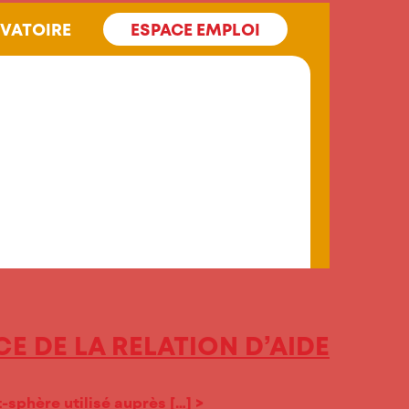
VATOIRE
ESPACE EMPLOI
CE DE LA RELATION D’AIDE
-sphère utilisé auprès […]
>