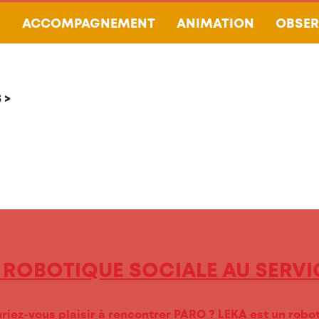
N
ACCOMPAGNEMENT
ANIMATION
OBSER
 >
LA ROBOTIQUE SOCIALE AU SERVI
iez-vous plaisir à rencontrer PARO ? LEKA est un robot