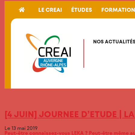
LE CREAI
ÉTUDES
FORMATIO
NOS ACTUALITÉS
[4 JUIN] JOURNEE D’ETUDE | 
Le 13 mai 2019
Peut-être connaissez-vous LEKA ? Peut-être même aur