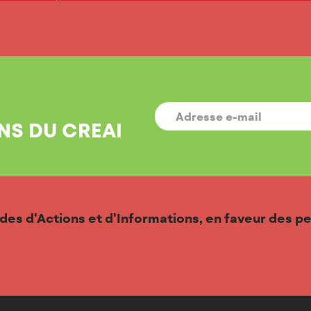
E-MAIL
*
NS DU CREAI
udes d'Actions et d'Informations, en faveur des 