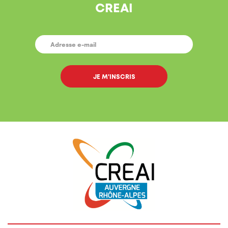
CREAI
E-
MAIL
*