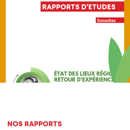
ETUDES
INTERVENTION PAR
P
Consultez
En sav
NOS RAPPORTS