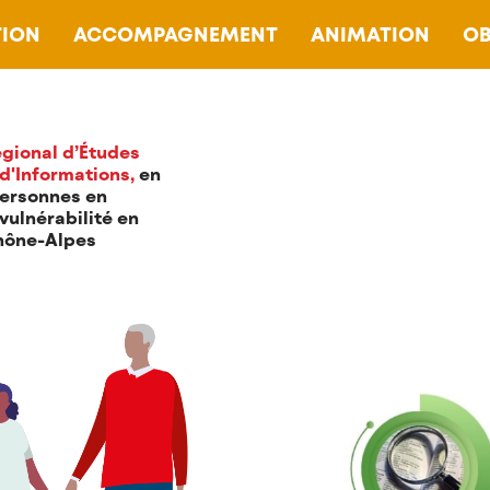
ION
ACCOMPAGNEMENT
ANIMATION
OB
gional d’Études
 d'Informations,
en
personnes en
PORTS D'ETUDES
 vulnérabilité en
hône-Alpes
Consultez