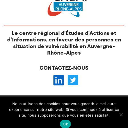
Le centre régional d’Études d'Actions et
d'Informations, en faveur des personnes en
situation de vulnérabilité en Auvergne-
Rhône-Alpes
CONTACTEZ-NOUS
© CREAI 2026 -
Nous utilisons des cookies pour vous garantir la meilleure
Mentions légales
CGV et règlement intérieur
expérience sur notre site web. Si vous continuez à utiliser ce
site, nous supposerons que vous en êtes satisfait.
Conception
Alteriade
Ok