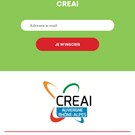
CREAI
E-
MAIL
*