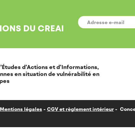
E-
MAIL
*
IONS DU CREAI
’Études d'Actions et d'Informations,
nnes en situation de vulnérabilité en
pes
Mentions légales
CGV et règlement intérieur
Conce