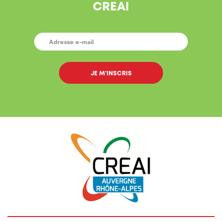
CREAI
E-
MAIL
*