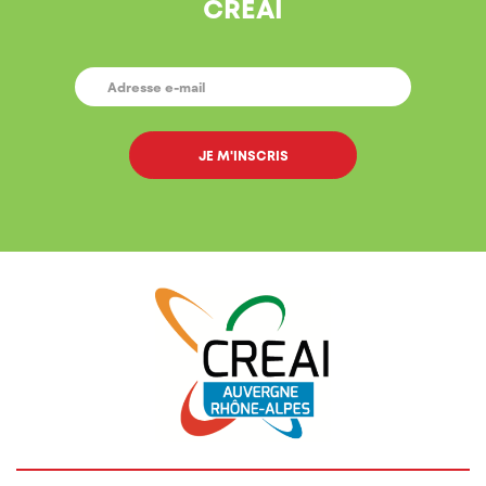
CREAI
E-
MAIL
*