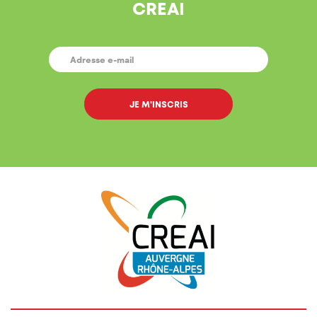
CREAI
E-
MAIL
*