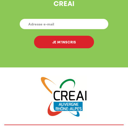
CREAI
E-
MAIL
*