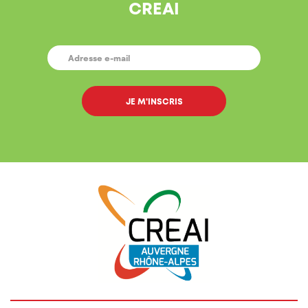
CREAI
E-
MAIL
*