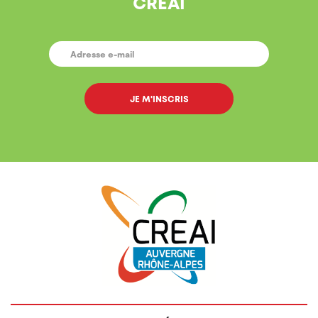
CREAI
E-
MAIL
*