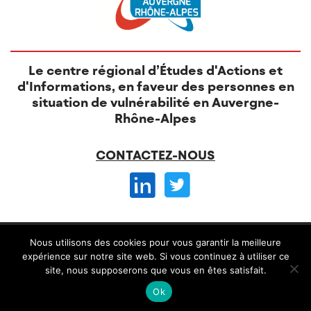
Le centre régional d’Études d'Actions et
d'Informations, en faveur des personnes en
situation de vulnérabilité en Auvergne-
Rhône-Alpes
CONTACTEZ-NOUS
© CREAI 2026 -
Nous utilisons des cookies pour vous garantir la meilleure
Mentions légales
CGV et règlement intérieur
expérience sur notre site web. Si vous continuez à utiliser ce
site, nous supposerons que vous en êtes satisfait.
Conception
Alteriade
Ok