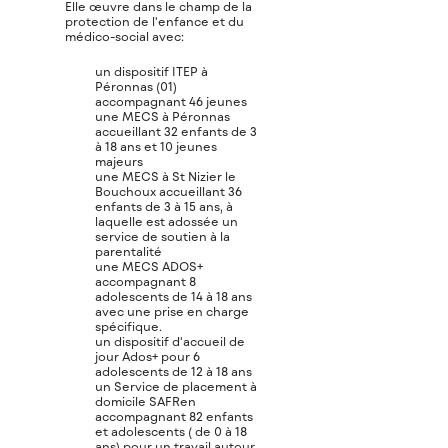
Elle œuvre dans le champ de la
protection de l'enfance et du
médico-social avec:
un dispositif ITEP à
Péronnas (01)
accompagnant 46 jeunes
une MECS à Péronnas
accueillant 32 enfants de 3
à 18 ans et 10 jeunes
majeurs
une MECS à St Nizier le
Bouchoux accueillant 36
enfants de 3 à 15 ans, à
laquelle est adossée un
service de soutien à la
parentalité
une MECS ADOS+
accompagnant 8
adolescents de 14 à 18 ans
avec une prise en charge
spécifique.
un dispositif d'accueil de
jour Ados+ pour 6
adolescents de 12 à 18 ans
un Service de placement à
domicile SAFRen
accompagnant 82 enfants
et adolescents ( de 0 à 18
ans) pour un travail autour