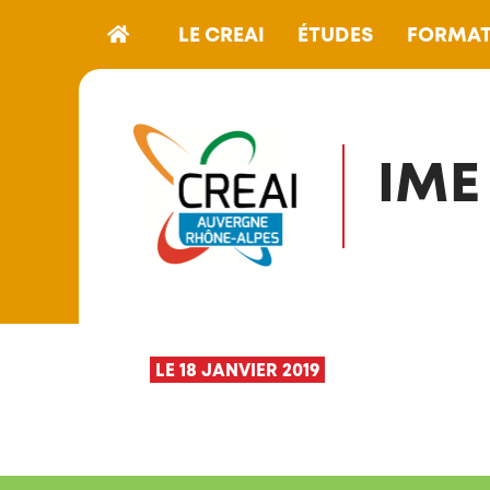
LE CREAI
ÉTUDES
FORMAT
IME
LE 18 JANVIER 2019