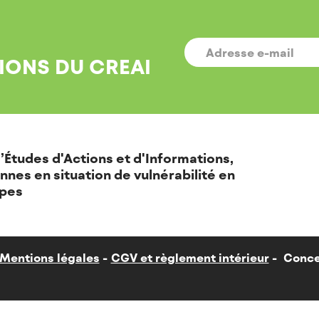
E-
MAIL
*
IONS DU CREAI
’Études d'Actions et d'Informations,
nnes en situation de vulnérabilité en
pes
Mentions légales
CGV et règlement intérieur
Conce