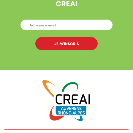
CREAI
E-
MAIL
*