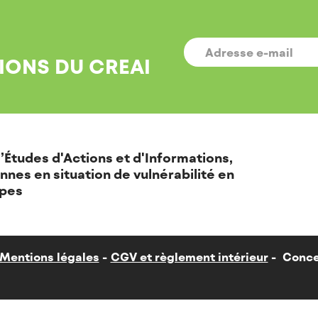
E-
MAIL
*
IONS DU CREAI
’Études d'Actions et d'Informations,
nnes en situation de vulnérabilité en
pes
Mentions légales
CGV et règlement intérieur
Conce