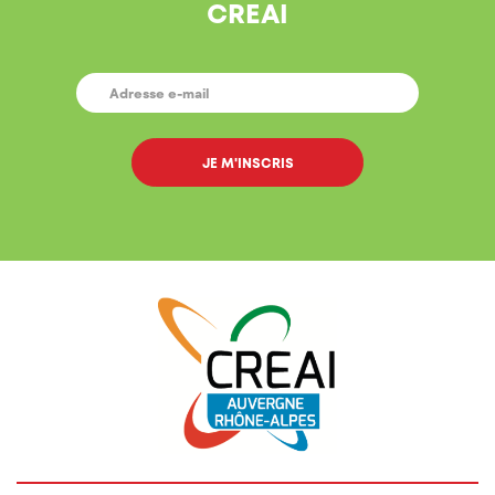
CREAI
E-
MAIL
*