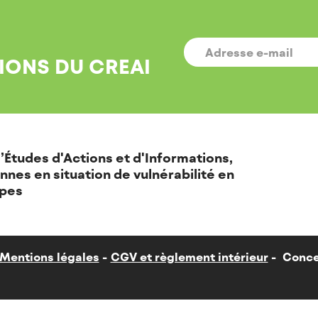
E-
MAIL
*
IONS DU CREAI
’Études d'Actions et d'Informations,
nnes en situation de vulnérabilité en
pes
Mentions légales
CGV et règlement intérieur
Conce