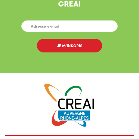
CREAI
E-
MAIL
*