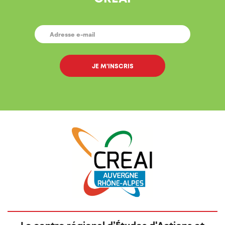
E-
MAIL
*
Le centre régional d’Études d'Actions et