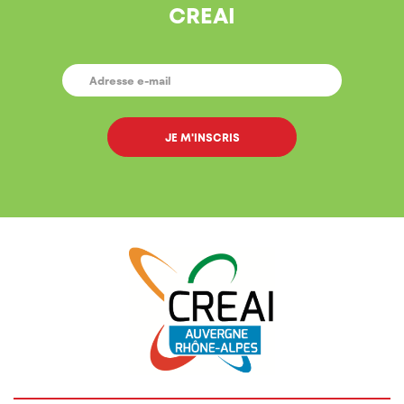
CREAI
E-
MAIL
*