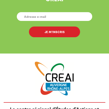
E-
MAIL
*
Le centre régional d’Études d'Actions et