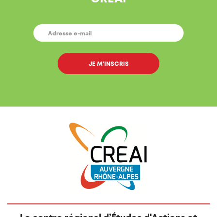
E-
MAIL
*
Le centre régional d’Études d'Actions et