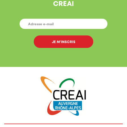
CREAI
E-
MAIL
*