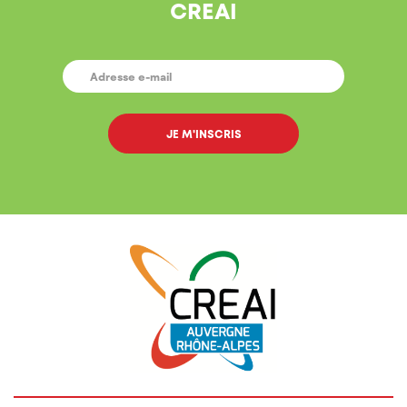
CREAI
E-
MAIL
*