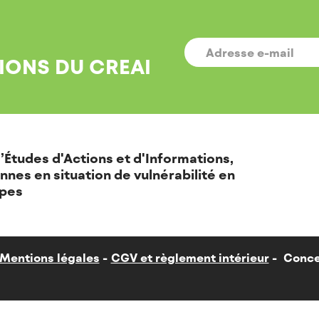
E-
MAIL
*
IONS DU CREAI
’Études d'Actions et d'Informations,
nnes en situation de vulnérabilité en
pes
Mentions légales
CGV et règlement intérieur
Conce