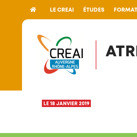
LE CREAI
ÉTUDES
FORMAT
ATR
LE 18 JANVIER 2019