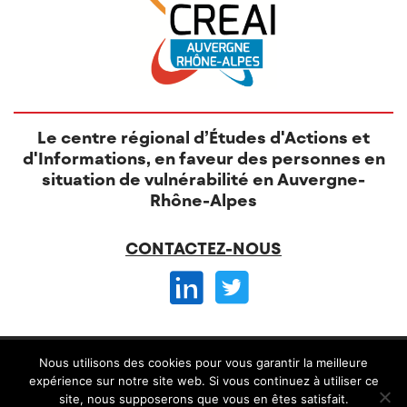
Le centre régional d’Études d'Actions et
d'Informations, en faveur des personnes en
situation de vulnérabilité en Auvergne-
Rhône-Alpes
CONTACTEZ-NOUS
© CREAI 2026 -
Nous utilisons des cookies pour vous garantir la meilleure
Mentions légales
CGV et règlement intérieur
expérience sur notre site web. Si vous continuez à utiliser ce
site, nous supposerons que vous en êtes satisfait.