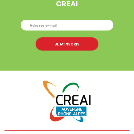
CREAI
E-
MAIL
*