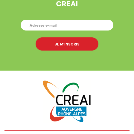
CREAI
E-
MAIL
*