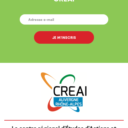
E-
MAIL
*
Le centre régional d’Études d'Actions et