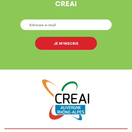
CREAI
E-
MAIL
*