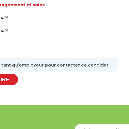
agnement et soins
illé
illé
 tant qu’employeur pour contacter ce candidat.
RIRE
E-