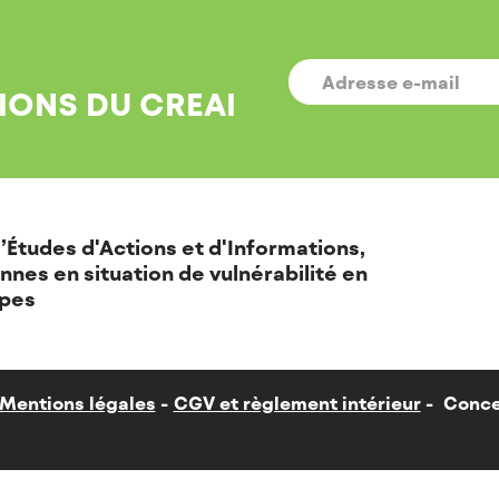
E-
MAIL
*
IONS DU CREAI
’Études d'Actions et d'Informations,
nnes en situation de vulnérabilité en
pes
Mentions légales
CGV et règlement intérieur
Conce