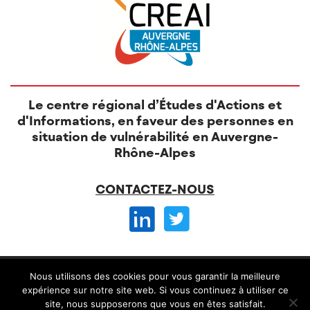
Le centre régional d’Études d'Actions et
d'Informations, en faveur des personnes en
situation de vulnérabilité en Auvergne-
Rhône-Alpes
CONTACTEZ-NOUS
© CREAI 2026 -
Nous utilisons des cookies pour vous garantir la meilleure
Mentions légales
CGV et règlement intérieur
expérience sur notre site web. Si vous continuez à utiliser ce
site, nous supposerons que vous en êtes satisfait.