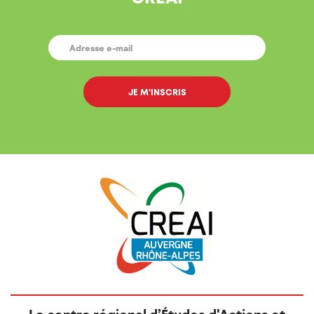
E-
MAIL
*
Le centre régional d’Études d'Actions et