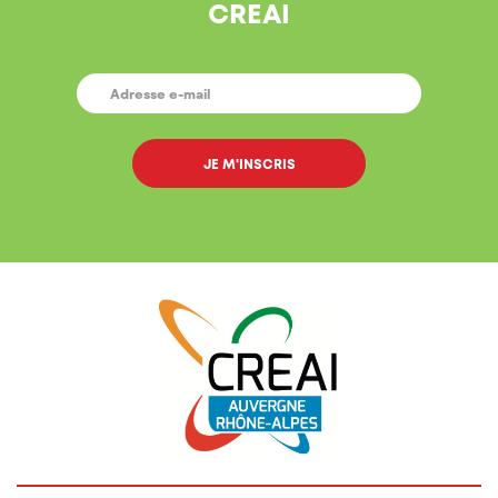
CREAI
E-
MAIL
*