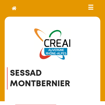
SESSAD
MONTBERNIER