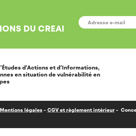
E-
MAIL
*
IONS DU CREAI
’Études d'Actions et d'Informations,
nnes en situation de vulnérabilité en
pes
Mentions légales
CGV et règlement intérieur
Conce