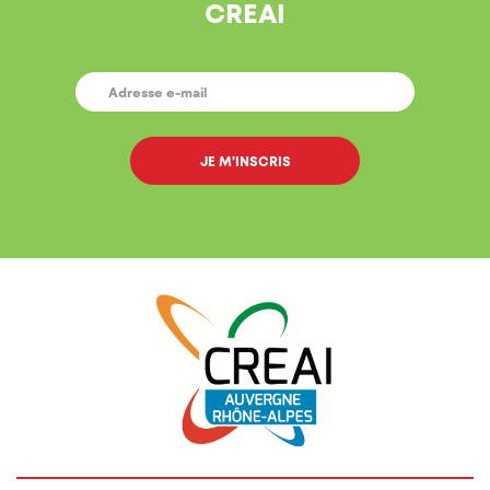
CREAI
E-
MAIL
*