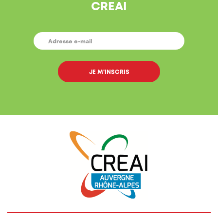
CREAI
E-
MAIL
*