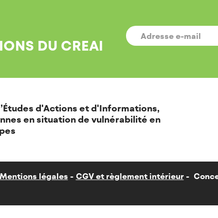
E-
MAIL
*
IONS DU CREAI
’Études d'Actions et d'Informations,
nnes en situation de vulnérabilité en
pes
Mentions légales
CGV et règlement intérieur
Conce